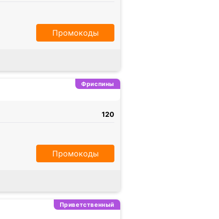
Промокоды
Фриспины
120
Промокоды
Приветственный