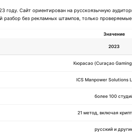
023 году. Сайт ориентирован на русскоязычную аудито
ый разбор без рекламных штампов, только проверяемые
Значение
2023
Кюрасао (Curaçao Gaming 
ICS Manpower Solutions L
более 100 студи
21 метод, включая крип
русский и други