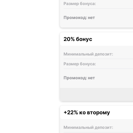
Размер бонуса:
Промокод: нет
20% бонус
Минимальный депозит:
Размер бонуса:
Промокод: нет
+22% ко второму
Минимальный депозит: