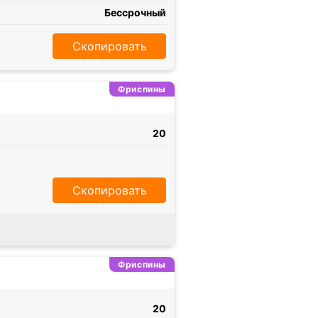
Бессрочный
Скопировать
Фриспины
20
Скопировать
Фриспины
20