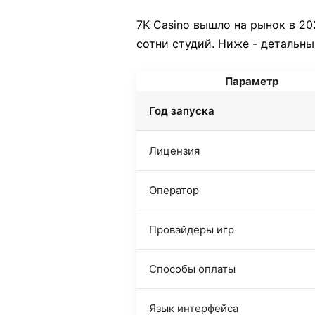
7K Casino вышло на рынок в 2
сотни студий. Ниже - детальн
Параметр
Год запуска
Лицензия
Оператор
Провайдеры игр
Способы оплаты
Язык интерфейса